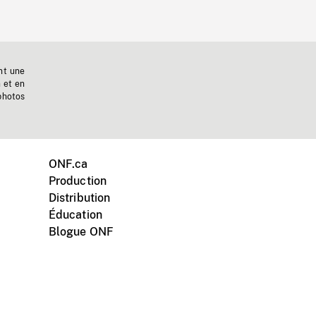
nt une
n et en
photos
ONF.ca
Production
Distribution
Éducation
Blogue ONF