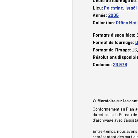
Chute de tournage de
Lieu:
Palestine
,
Israël
Année:
2005
Collection:
Office Nat
Formats disponibles:
Format de tournage:
D
16
Format de l'image:
Résolutions disponibl
Cadence:
23.976
Moratoire sur les con
Conformément au Plan au
directrices du Bureau de 
d’archivage avec l’assi
Entre-temps, nous avons s
représentant des particip