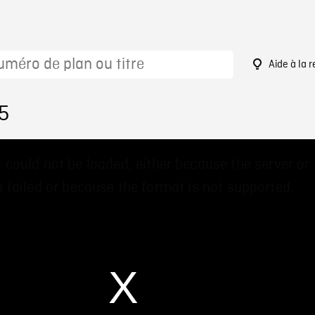
Aide à la 
5
 could not be loaded, either because the server or
 failed or because the format is not supported.