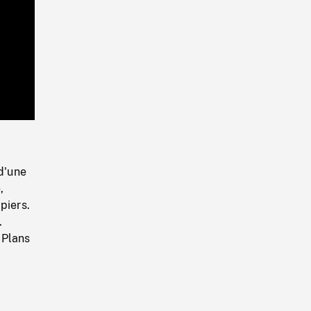
Playback
Rate
 d'une
,
piers.
.
 Plans