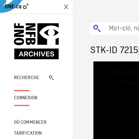
ONF.ca
STK-ID 7215
This
The media
is
a
RECHERCHE
network
modal
window.
CONNEXION
OÙ COMMENCER
TARIFICATION