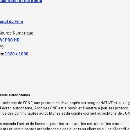
:
Diameter of the Bomb
ional du Film
Source Numérique
VCPRO HD
/9
es:
1920 x 1080
tenus autochtones
tochtone de l’ONF, aux protocoles développés par imagineNATIVE et aux li
l’écran autochtone, Archives ONF est à revoir et à mettre à jour ses protoco
stance des communautés autochtones et du comité-conseil autochtone de l’ON
uspendu l’octroi de licences pour les archives, les extraits et les photos
ants et participantes autochtones à des clients ou clientes qui ne s’identifie