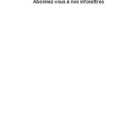
Abonnez-vous à nos infolettres
Événements ONF près de chez vous
Créer avec l’ONF
Organiser une projection publique
À propos de ce site
Centre d'aide
Contactez-nous
Espace Média
Emplois
ONF.ca
Production
Distribution
Éducation
Blogue ONF