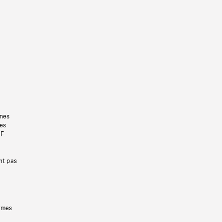
gnes
les
F.
nt pas
ermes