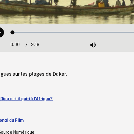
Loaded
:
Play
0.40%
0:00
Current
9:18
Duration
/
Mute
Time
ogues sur les plages de Dakar.
:
Dieu a-t-il quitté l'Afrique?
ional du Film
Source Numérique