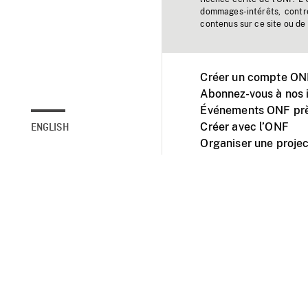
dommages-intérêts, contr
contenus sur ce site ou de 
Créer un compte ONF
Abonnez-vous à nos i
Événements ONF prè
Créer avec l’ONF
ENGLISH
Organiser une projec
Facebook
Youtube
L'ONF sur mobile et 