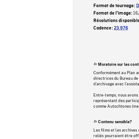
Format de tournage:
D
16
Format de l'image:
Résolutions disponibl
Cadence:
23.976
Moratoire sur les con
Conformément au Plan au
directrices du Bureau de 
d’archivage avec l’assi
Entre-temps, nous avons s
représentant des particip
comme Autochtones (memb
Contenu sensible?
Les films et les archives
reliés pourraient être of