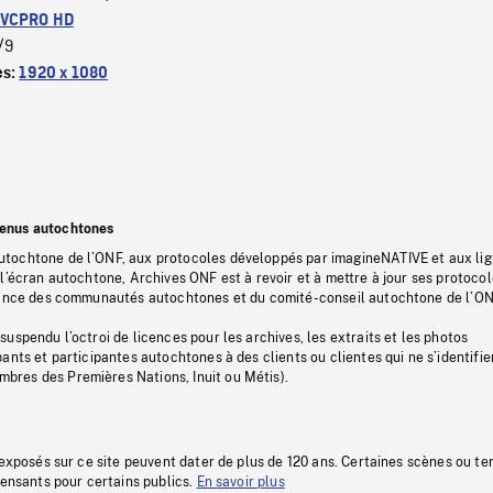
VCPRO HD
/9
es:
1920 x 1080
tenus autochtones
tochtone de l’ONF, aux protocoles développés par imagineNATIVE et aux li
l’écran autochtone, Archives ONF est à revoir et à mettre à jour ses protoco
stance des communautés autochtones et du comité-conseil autochtone de l’ON
uspendu l’octroi de licences pour les archives, les extraits et les photos
ants et participantes autochtones à des clients ou clientes qui ne s’identifie
res des Premières Nations, Inuit ou Métis).
 exposés sur ce site peuvent dater de plus de 120 ans. Certaines scènes ou t
fensants pour certains publics.
En savoir plus