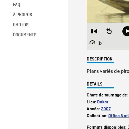
FAQ
À PROPOS
PHOTOS
Restart
Seek
DOCUMENTS
from
backward
beginning
10
1x
Playback
seconds
Rate
DESCRIPTION
Plans variés de pir
DÉTAILS
Chute de tournage de
Lieu:
Dakar
Année:
2007
Collection:
Office Nat
Formats disponibles: