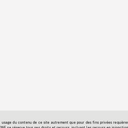
t usage du contenu de ce site autrement que pour des fins privées requière
'ONF se réserve tous ses droits et recours, incluant les recours en injonctio