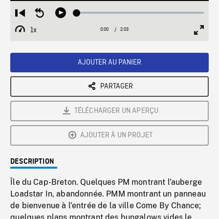
Loaded
:
Restart
Seek
Play
2.71%
from
backward
1x
0:00
Current
2:03
Duration
/
beginning
10
Playback
Full
Time
seconds
Rate
Scree
AJOUTER AU PANIER
PARTAGER
TÉLÉCHARGER UN APERÇU
AJOUTER À UN PROJET
DESCRIPTION
Île du Cap-Breton. Quelques PM montrant l’auberge
Loadstar In, abandonnée. PMM montrant un panneau
de bienvenue à l’entrée de la ville Come By Chance;
quelques plans montrant des bungalows vides le