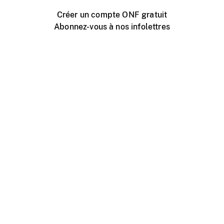
Créer un compte ONF gratuit
Abonnez-vous à nos infolettres
Événements ONF près de chez vous
Créer avec l’ONF
Organiser une projection publique
À propos de ce site
Centre d'aide
Contactez-nous
Espace Média
Emplois
ONF.ca
Production
Distribution
Éducation