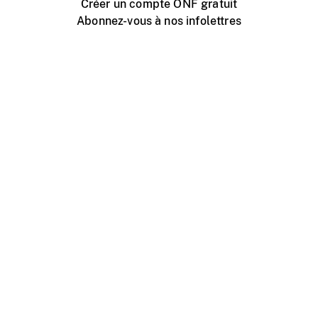
Créer un compte ONF gratuit
Abonnez-vous à nos infolettres
Événements ONF près de chez vous
Créer avec l’ONF
Organiser une projection publique
À propos de ce site
Centre d'aide
Contactez-nous
Espace Média
Emplois
ONF.ca
Production
Distribution
Éducation
Blogue ONF