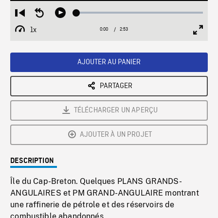
Loaded
:
Restart
Seek
Play
1.73%
from
backward
1x
0:00
Current
2:53
Duration
/
beginning
10
Playback
Full
Time
seconds
Rate
Scree
AJOUTER AU PANIER
PARTAGER
TÉLÉCHARGER UN APERÇU
AJOUTER À UN PROJET
DESCRIPTION
Île du Cap-Breton. Quelques PLANS GRANDS-
ANGULAIRES et PM GRAND-ANGULAIRE montrant
une raffinerie de pétrole et des réservoirs de
combustible abandonnés.