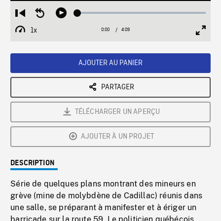
Loaded
:
Restart
Seek
Play
1.34%
from
backward
1x
0:00
Current
4:09
Duration
/
beginning
10
Playback
Full
Time
seconds
Rate
Scree
AJOUTER AU PANIER
PARTAGER
TÉLÉCHARGER UN APERÇU
AJOUTER À UN PROJET
DESCRIPTION
Série de quelques plans montrant des mineurs en
grève (mine de molybdène de Cadillac) réunis dans
une salle, se préparant à manifester et à ériger un
barricade sur la route 59. Le politicien québécois