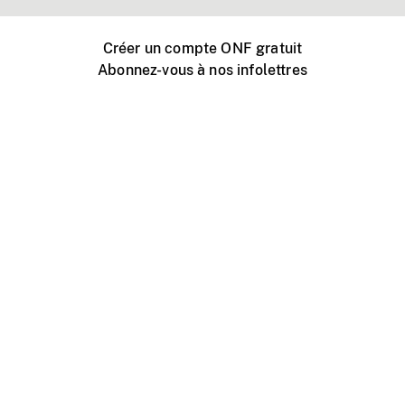
Créer un compte ONF gratuit
Abonnez-vous à nos infolettres
Événements ONF près de chez vous
Créer avec l’ONF
Organiser une projection publique
À propos de ce site
Centre d'aide
Contactez-nous
Espace Média
Emplois
ONF.ca
Production
Distribution