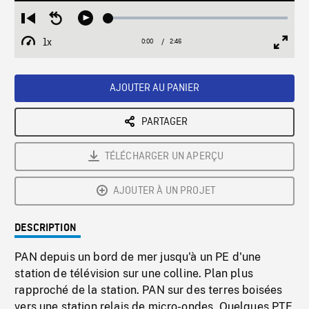
Loaded
:
Restart
Seek
Play
2.55%
from
backward
1x
0:00
Current
2:46
Duration
/
beginning
10
Playback
Full
Time
seconds
Rate
Scree
AJOUTER AU PANIER
PARTAGER
TÉLÉCHARGER UN APERÇU
AJOUTER À UN PROJET
DESCRIPTION
PAN depuis un bord de mer jusqu'à un PE d'une
station de télévision sur une colline. Plan plus
rapproché de la station. PAN sur des terres boisées
vers une station relais de micro-ondes. Quelques PTE