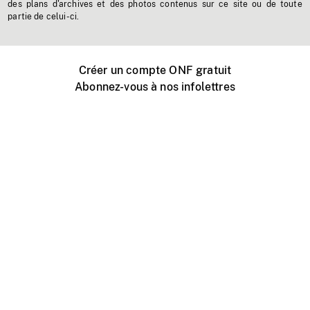
des plans d'archives et des photos contenus sur ce site ou de toute
partie de celui-ci.
Créer un compte ONF gratuit
Abonnez-vous à nos infolettres
Événements ONF près de chez vous
Créer avec l’ONF
Organiser une projection publique
À propos de ce site
Centre d'aide
Contactez-nous
Espace Média
Emplois
ONF.ca