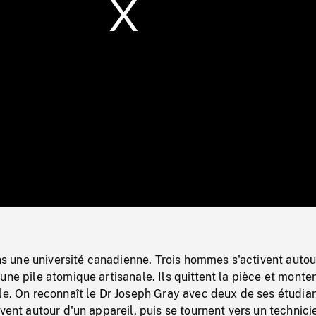
/
Loaded
:
Mute
0%
une université canadienne. Trois hommes s'activent autou
une pile atomique artisanale. Ils quittent la pièce et monte
le. On reconnaît le Dr Joseph Gray avec deux de ses étudian
ivent autour d'un appareil, puis se tournent vers un technici