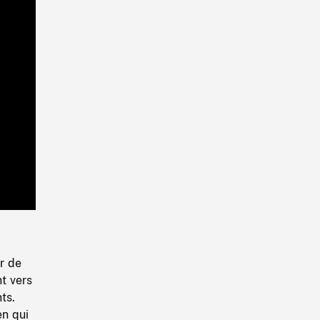
Playback
Rate
r de
nt vers
ts.
en qui