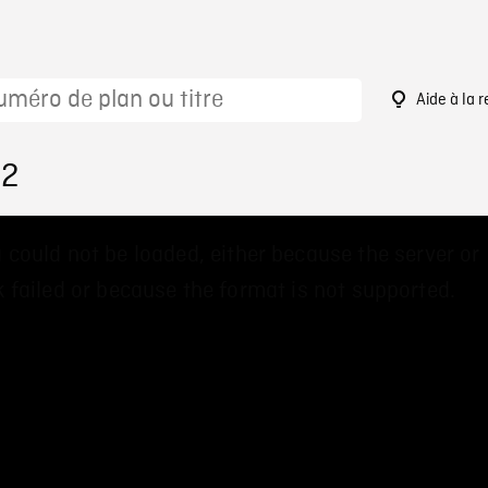
Aide à la 
62
 could not be loaded, either because the server or
 failed or because the format is not supported.