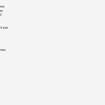
gnes
les
F.
nt pas
ermes