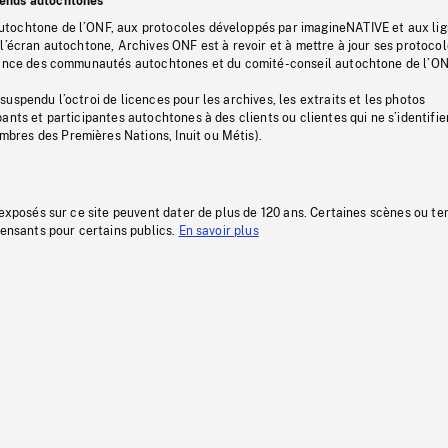
tenus autochtones
tochtone de l’ONF, aux protocoles développés par imagineNATIVE et aux li
l’écran autochtone, Archives ONF est à revoir et à mettre à jour ses protoco
stance des communautés autochtones et du comité-conseil autochtone de l’ON
uspendu l’octroi de licences pour les archives, les extraits et les photos
ants et participantes autochtones à des clients ou clientes qui ne s’identifie
res des Premières Nations, Inuit ou Métis).
 exposés sur ce site peuvent dater de plus de 120 ans. Certaines scènes ou t
fensants pour certains publics.
En savoir plus