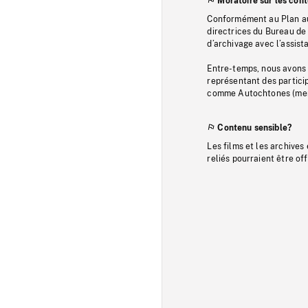
Moratoire sur les con
Conformément au Plan au
directrices du Bureau de 
d’archivage avec l’assi
Entre-temps, nous avons s
représentant des particip
comme Autochtones (memb
Contenu sensible?
Les films et les archives
reliés pourraient être of