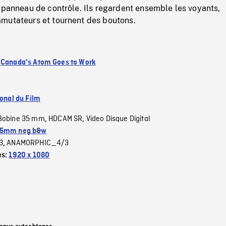
 panneau de contrôle. Ils regardent ensemble les voyants,
mutateurs et tournent des boutons.
:
Canada's Atom Goes to Work
ional du Film
Bobine 35 mm
HDCAM SR
Video Disque Digital
,
,
5mm neg b&w
3
ANAMORPHIC_4/3
,
es:
1920 x 1080