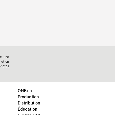
nt une
n et en
photos
ONF.ca
Production
Distribution
Éducation