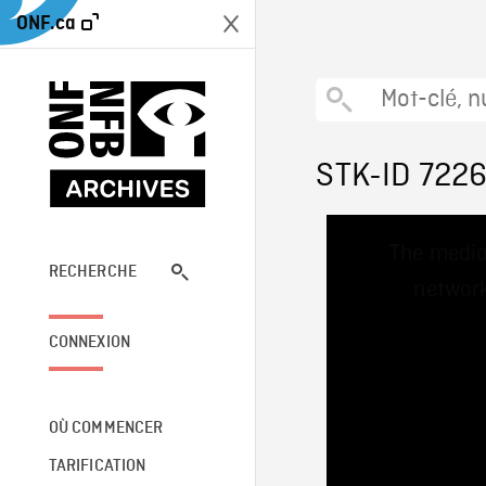
ONF.ca
STK-ID 722
This
The media
is
a
RECHERCHE
network
modal
window.
CONNEXION
OÙ COMMENCER
TARIFICATION