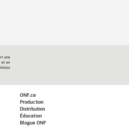
nt une
n et en
photos
ONF.ca
Production
Distribution
Éducation
Blogue ONF