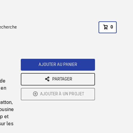
recherche
0
AJOUTER AU PANIER
PARTAGER
 de
 en
AJOUTER À UN PROJET
ratton,
mousine
p et
ur les