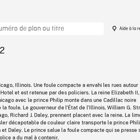
Aide à la 
72
ago, Illinois. Une foule compacte a envahi les rues autour
otel et est retenue par des policiers. La reine Elizabeth II,
 Chicago avec le prince Philip monte dans une Cadillac noire
la foule. Le gouverneur de l’État de l’Illinois, William G. St
ago, Richard J. Daley, prennent placent avec la reine. La li
er décapotable de couleur claire transporte le prince Phili
t Daley. Le prince salue la foule compacte qui se presse s
police a du mal à contenir.