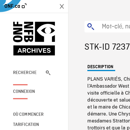
ONF.ca
STK-ID 723
DESCRIPTION
RECHERCHE
PLANS VARIÉS, Chic
l’Ambassador West H
CONNEXION
visite officielle à
découverte et salue 
et le maire de Chic
démarre. Une Chrysl
OÙ COMMENCER
mesdames Stratton e
TARIFICATION
trottoirs et que la 