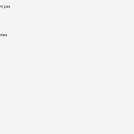
nt pas
ermes