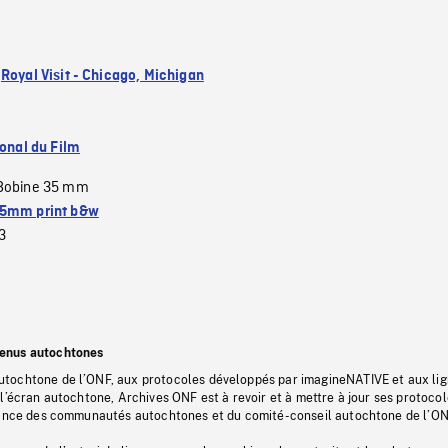
:
Royal Visit - Chicago, Michigan
ional du Film
Bobine 35 mm
5mm print b&w
3
tenus autochtones
tochtone de l’ONF, aux protocoles développés par imagineNATIVE et aux li
l’écran autochtone, Archives ONF est à revoir et à mettre à jour ses protoco
stance des communautés autochtones et du comité-conseil autochtone de l’ON