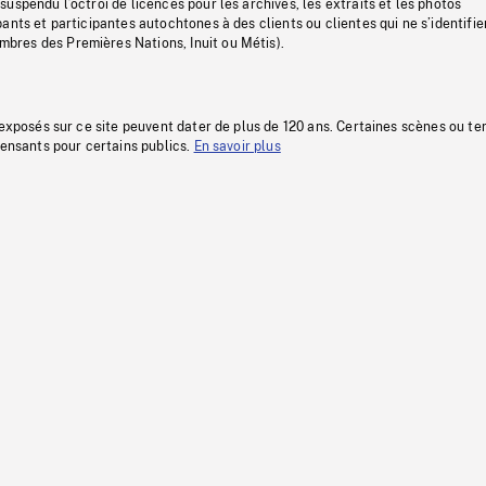
uspendu l’octroi de licences pour les archives, les extraits et les photos
ants et participantes autochtones à des clients ou clientes qui ne s’identifie
res des Premières Nations, Inuit ou Métis).
 exposés sur ce site peuvent dater de plus de 120 ans. Certaines scènes ou t
fensants pour certains publics.
En savoir plus