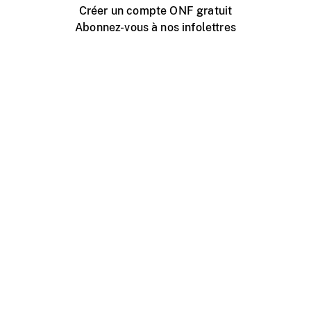
Créer un compte ONF gratuit
Abonnez-vous à nos infolettres
Événements ONF près de chez vous
Créer avec l’ONF
Organiser une projection publique
À propos de ce site
Centre d'aide
Contactez-nous
Espace Média
Emplois
ONF.ca
Production
Distribution
Éducation
Blogue ONF