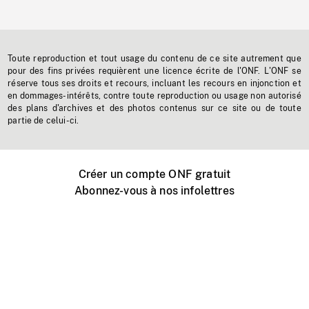
Toute reproduction et tout usage du contenu de ce site autrement que
pour des fins privées requièrent une licence écrite de l'ONF. L'ONF se
réserve tous ses droits et recours, incluant les recours en injonction et
en dommages-intérêts, contre toute reproduction ou usage non autorisé
des plans d'archives et des photos contenus sur ce site ou de toute
partie de celui-ci.
Créer un compte ONF gratuit
Abonnez-vous à nos infolettres
Événements ONF près de chez vous
Créer avec l’ONF
Organiser une projection publique
À propos de ce site
Centre d'aide