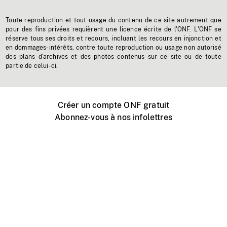
Toute reproduction et tout usage du contenu de ce site autrement que
pour des fins privées requièrent une licence écrite de l'ONF. L'ONF se
réserve tous ses droits et recours, incluant les recours en injonction et
en dommages-intérêts, contre toute reproduction ou usage non autorisé
des plans d'archives et des photos contenus sur ce site ou de toute
partie de celui-ci.
Créer un compte ONF gratuit
Abonnez-vous à nos infolettres
Événements ONF près de chez vous
Créer avec l’ONF
Organiser une projection publique
À propos de ce site
Centre d'aide
Contactez-nous
Espace Média