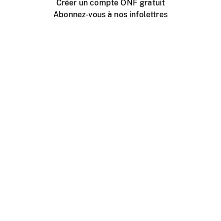
Créer un compte ONF gratuit
Abonnez-vous à nos infolettres
Événements ONF près de chez vous
Créer avec l’ONF
Organiser une projection publique
À propos de ce site
Centre d'aide
Contactez-nous
Espace Média
Emplois
ONF.ca
Production
Distribution
Éducation
Blogue ONF