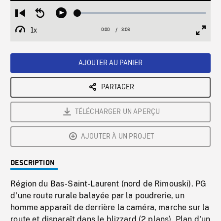
Loaded
:
Restart
Seek
Play
1.67%
from
backward
1x
0:00
Current
3:06
Duration
/
beginning
10
Playback
Full
Time
seconds
Rate
Scree
AJOUTER AU PANIER
PARTAGER
TÉLÉCHARGER UN APERÇU
AJOUTER À UN PROJET
DESCRIPTION
Région du Bas-Saint-Laurent (nord de Rimouski). PG
d'une route rurale balayée par la poudrerie, un
homme apparaît de derrière la caméra, marche sur la
route et disparaît dans le blizzard (2 plans). Plan d'un