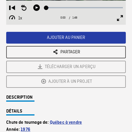
Loaded
:
Restart
Seek
Play
3.55%
from
backward
1x
0:00
Current
1:48
Duration
/
beginning
10
Playback
Full
Time
seconds
Rate
Scree
AJOUTER AU PANIER
PARTAGER
TÉLÉCHARGER UN APERÇU
AJOUTER À UN PROJET
DESCRIPTION
DÉTAILS
Chute de tournage de:
Québec à vendre
Année:
1976