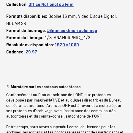
Collection:
Office National du Film
Bobine 16 mm
Video Disque Digital
Formats disponibles:
,
,
HDCAM SR
Format de tournage:
16mm eastman color neg
4/3
ANAMORPHIC_4/3
Format de l'image:
,
Résolutions disponibles:
1920 x 1080
Cadence:
29.97
Moratoire sur les contenus autochtones
Conformément au Plan autochtone de l’ONF, aux protocoles
développés par imagineNATIVE et aux lignes directrices du Bureau
de l’écran autochtone, Archives ONF est à revoir et à mettre à jour
ses protocoles d’archivage avec l’assistance des communautés
autochtones et du comité-conseil autochtone de l’ONF.
Entre-temps, nous avons suspendu l’octroi de licences pour les
archives, les extraits et les photos représentant des participants et