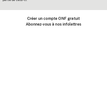
partie de celui-ci.
Créer un compte ONF gratuit
Abonnez-vous à nos infolettres
Événements ONF près de chez vous
Créer avec l’ONF
Organiser une projection publique
À propos de ce site
Centre d'aide
Contactez-nous
Espace Média
Emplois
ONF.ca
Production