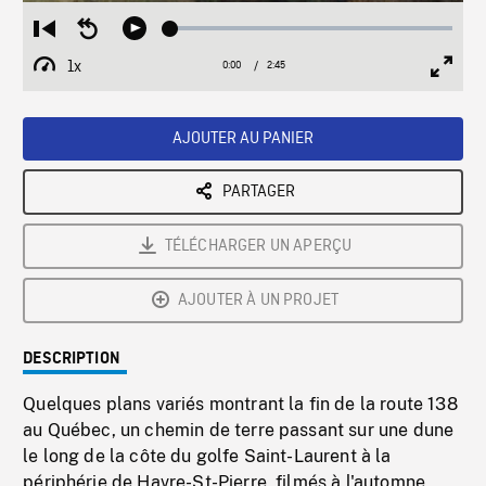
Loaded
:
Restart
Seek
Play
1.96%
from
backward
1x
0:00
Current
2:45
Duration
/
beginning
10
Playback
Full
Time
seconds
Rate
Scree
AJOUTER AU PANIER
PARTAGER
TÉLÉCHARGER UN APERÇU
AJOUTER À UN PROJET
DESCRIPTION
Quelques plans variés montrant la fin de la route 138
au Québec, un chemin de terre passant sur une dune
le long de la côte du golfe Saint-Laurent à la
périphérie de Havre-St-Pierre, filmés à l'automne