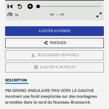
Loaded
:
Restart
Seek
Play
2.71%
from
backward
1x
0:00
Current
1:50
Duration
/
beginning
10
Playback
Full
Time
seconds
Rate
Scree
AJOUTER AU PANIER
PARTAGER
TÉLÉCHARGER UN APERÇU
AJOUTER À UN PROJET
DESCRIPTION
PM GRAND-ANGULAIRE PAN VERS LA GAUCHE
montrant une forêt inexploitée sur des montagnes
arrondies dans le nord du Nouveau-Brunswick.