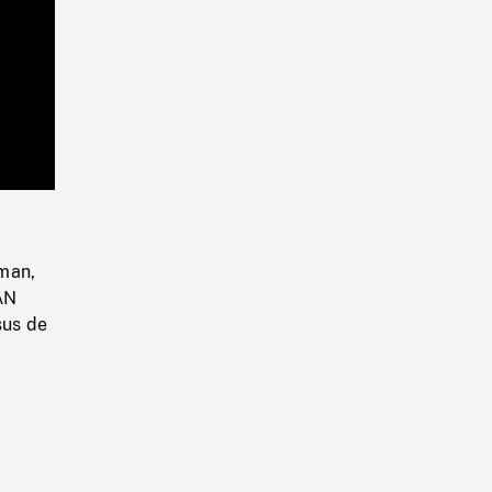
Playback
Rate
man,
LAN
sus de