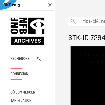
ONF.ca
STK-ID 729
This
The media
is
a
RECHERCHE
network
modal
window.
CONNEXION
OÙ COMMENCER
TARIFICATION