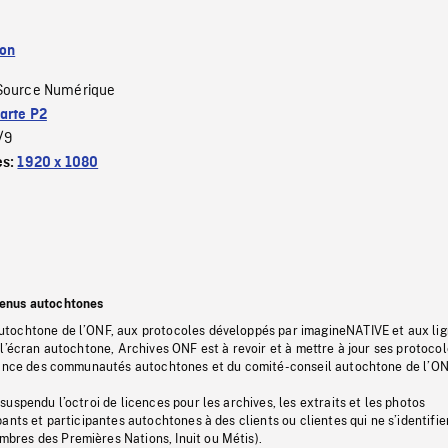
ion
Source Numérique
arte P2
/9
es:
1920 x 1080
tenus autochtones
tochtone de l’ONF, aux protocoles développés par imagineNATIVE et aux li
l’écran autochtone, Archives ONF est à revoir et à mettre à jour ses protoco
stance des communautés autochtones et du comité-conseil autochtone de l’ON
uspendu l’octroi de licences pour les archives, les extraits et les photos
ants et participantes autochtones à des clients ou clientes qui ne s’identifie
res des Premières Nations, Inuit ou Métis).