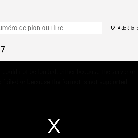
Aide à la 
47
 could not be loaded, either because the server or
 failed or because the format is not supported.