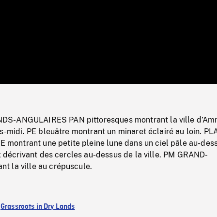
/
Loaded
:
Mute
0%
S-ANGULAIRES PAN pittoresques montrant la ville d’Am
ès-midi. PE bleuâtre montrant un minaret éclairé au loin. P
ontrant une petite pleine lune dans un ciel pâle au-des
ux décrivant des cercles au-dessus de la ville. PM GRAND-
 la ville au crépuscule.
:
Grassroots in Dry Lands