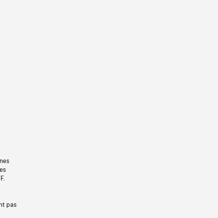
gnes
les
F.
nt pas