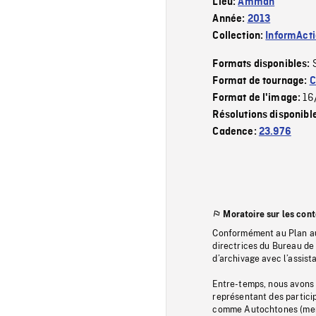
Lieu:
Amman
Année:
2013
Collection:
InformAct
Formats disponibles:
Format de tournage:
C
16
Format de l'image:
Résolutions disponibl
Cadence:
23.976
Moratoire sur les con
Conformément au Plan au
directrices du Bureau de 
d’archivage avec l’assi
Entre-temps, nous avons s
représentant des particip
comme Autochtones (memb