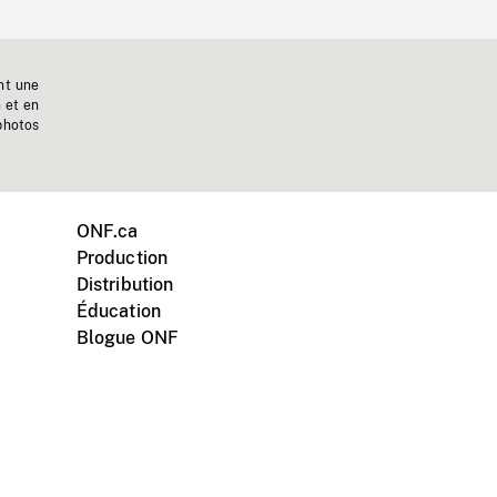
nt une
n et en
photos
ONF.ca
Production
Distribution
Éducation
Blogue ONF