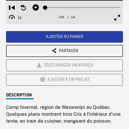
Loaded
:
Restart
Seek
Play
2.82%
from
backward
1x
0:00
Current
1:41
Duration
/
beginning
10
Playback
Full
Time
seconds
Rate
Scree
AJOUTER AU PANIER
PARTAGER
TÉLÉCHARGER UN APERÇU
AJOUTER À UN PROJET
DESCRIPTION
Camp hivernal, région de Waswanipi au Québec.
Quelques plans montrant trois Cris à l'intérieur d'une
tente, en train de cuisiner, mangeant du poisson.