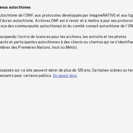
tenus autochtones
tochtone de l’ONF, aux protocoles développés par imagineNATIVE et aux li
l’écran autochtone, Archives ONF est à revoir et à mettre à jour ses protoco
stance des communautés autochtones et du comité-conseil autochtone de l’ON
uspendu l’octroi de licences pour les archives, les extraits et les photos
ants et participantes autochtones à des clients ou clientes qui ne s’identifie
res des Premières Nations, Inuit ou Métis).
 exposés sur ce site peuvent dater de plus de 120 ans. Certaines scènes ou t
fensants pour certains publics.
En savoir plus