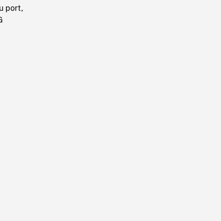
 port,
G