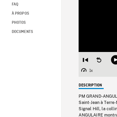
FAQ
À PROPOS
PHOTOS
DOCUMENTS
Restart
Seek
from
backward
beginning
10
1x
Playback
seconds
Rate
DESCRIPTION
PM GRAND-ANGULAIRE
Saint-Jean à Terr
Signal Hill, la co
ANGULAIRE montran