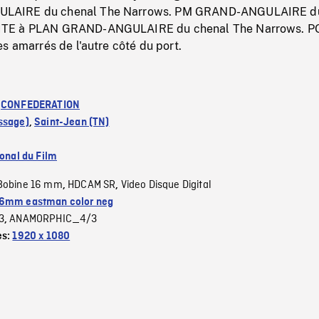
AIRE du chenal The Narrows. PM GRAND-ANGULAIRE du
TE à PLAN GRAND-ANGULAIRE du chenal The Narrows. P
s amarrés de l'autre côté du port.
:
CONFEDERATION
ssage)
,
Saint-Jean (TN)
ional du Film
Bobine 16 mm
HDCAM SR
Video Disque Digital
,
,
6mm eastman color neg
3
ANAMORPHIC_4/3
,
es:
1920 x 1080