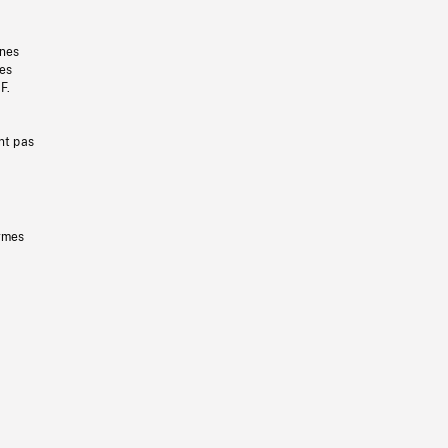
gnes
les
F.
nt pas
ermes