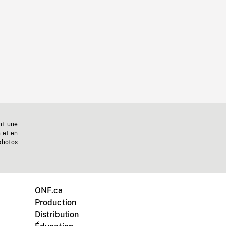
nt une
n et en
photos
ONF.ca
Production
Distribution