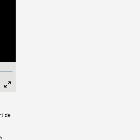
Full
Screen
rt de
à