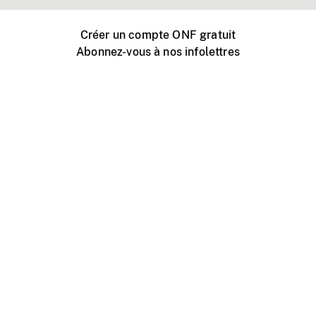
Créer un compte ONF gratuit
Abonnez-vous à nos infolettres
Événements ONF près de chez vous
Créer avec l’ONF
Organiser une projection publique
À propos de ce site
Centre d'aide
Contactez-nous
Espace Média
Emplois
ONF.ca
Production
Distribution