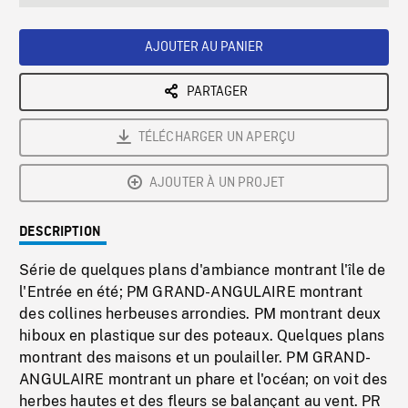
seconds
Rate
Scree
AJOUTER AU PANIER
PARTAGER
TÉLÉCHARGER UN APERÇU
AJOUTER À UN PROJET
DESCRIPTION
Série de quelques plans d'ambiance montrant l'île de
l'Entrée en été; PM GRAND-ANGULAIRE montrant
des collines herbeuses arrondies. PM montrant deux
hiboux en plastique sur des poteaux. Quelques plans
montrant des maisons et un poulailler. PM GRAND-
ANGULAIRE montrant un phare et l'océan; on voit des
herbes hautes et des fleurs se balançant au vent. PR