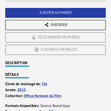
seconds
Rate
Scree
AJOUTER AU PANIER
PARTAGER
TÉLÉCHARGER UN APERÇU
AJOUTER À UN PROJET
DESCRIPTION
DÉTAILS
Chute de tournage de:
Chi
Année:
2013
Collection:
Office National du Film
Source Numérique
Formats disponibles: