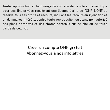
Toute reproduction et tout usage du contenu de ce site autrement que
pour des fins privées requièrent une licence écrite de l'ONF. L'ONF se
réserve tous ses droits et recours, incluant les recours en injonction et
en dommages-intérêts, contre toute reproduction ou usage non autorisé
des plans d'archives et des photos contenus sur ce site ou de toute
partie de celui-ci.
Créer un compte ONF gratuit
Abonnez-vous à nos infolettres
Événements ONF près de chez vous
Créer avec l’ONF
Organiser une projection publique
À propos de ce site
Centre d'aide
Contactez-nous
Espace Média