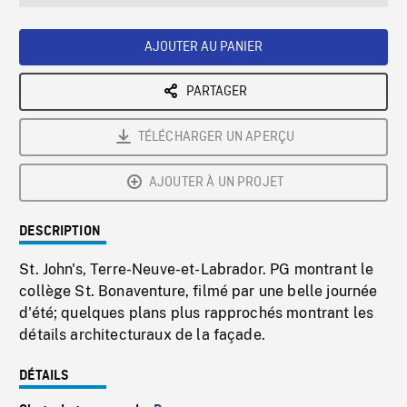
seconds
Rate
Scree
AJOUTER AU PANIER
PARTAGER
TÉLÉCHARGER UN APERÇU
AJOUTER À UN PROJET
DESCRIPTION
St. John's, Terre-Neuve-et-Labrador. PG montrant le
collège St. Bonaventure, filmé par une belle journée
d'été; quelques plans plus rapprochés montrant les
détails architecturaux de la façade.
DÉTAILS