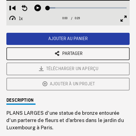
Loaded
:
Restart
Seek
Play
9.64%
from
backward
1x
0:00
Current
0:29
Duration
/
beginning
10
Playback
Full
Time
seconds
Rate
Scree
AJOUTER AU PANIER
PARTAGER
TÉLÉCHARGER UN APERÇU
AJOUTER À UN PROJET
DESCRIPTION
PLANS LARGES d'une statue de bronze entourée
d'un parterre de fleurs et d'arbres dans le jardin du
Luxembourg à Paris.