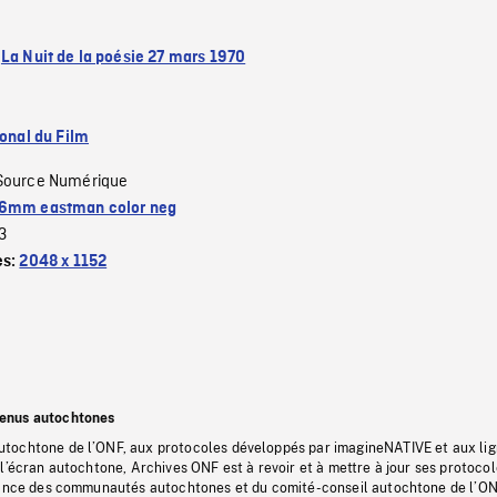
:
La Nuit de la poésie 27 mars 1970
ional du Film
Source Numérique
6mm eastman color neg
3
es:
2048 x 1152
tenus autochtones
tochtone de l’ONF, aux protocoles développés par imagineNATIVE et aux li
l’écran autochtone, Archives ONF est à revoir et à mettre à jour ses protoco
stance des communautés autochtones et du comité-conseil autochtone de l’ON