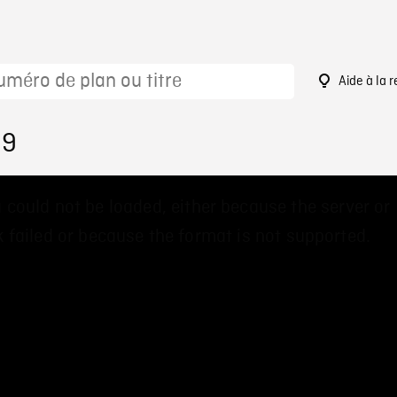
Aide à la 
99
 could not be loaded, either because the server or
 failed or because the format is not supported.