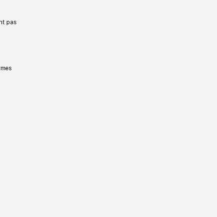
nt pas
ermes