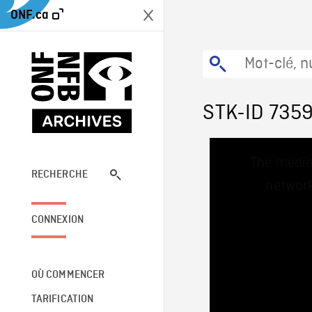
ONF.ca
STK-ID 735
This
The media
is
a
RECHERCHE
network
modal
window.
CONNEXION
OÙ COMMENCER
TARIFICATION