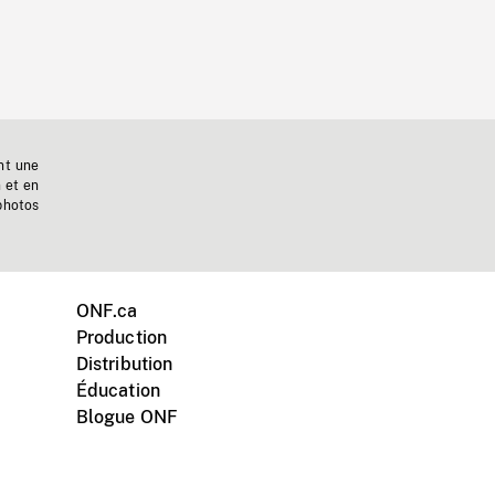
nt une
n et en
photos
ONF.ca
Production
Distribution
Éducation
Blogue ONF