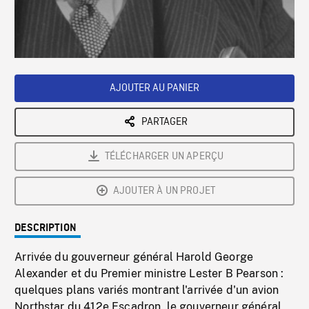
/
Loaded
:
Playback
0%
Rate
AJOUTER AU PANIER
PARTAGER
TÉLÉCHARGER UN APERÇU
AJOUTER À UN PROJET
DESCRIPTION
Arrivée du gouverneur général Harold George
Alexander et du Premier ministre Lester B Pearson :
quelques plans variés montrant l'arrivée d'un avion
Northstar du 412e Escadron, le gouverneur général