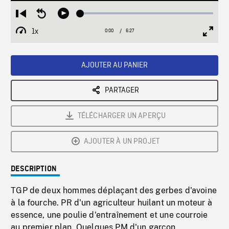
Loaded
:
Restart
Seek
Play
0.58%
from
backward
1x
0:00
Current
6:27
Duration
/
beginning
10
Playback
Full
Time
seconds
Rate
Scree
AJOUTER AU PANIER
PARTAGER
TÉLÉCHARGER UN APERÇU
AJOUTER À UN PROJET
DESCRIPTION
TGP de deux hommes déplaçant des gerbes d'avoine
à la fourche. PR d'un agriculteur huilant un moteur à
essence, une poulie d'entraînement et une courroie
au premier plan. Quelques PM d'un garçon