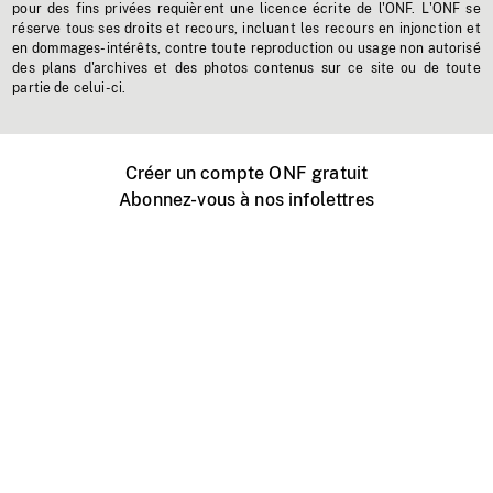
pour des fins privées requièrent une licence écrite de l'ONF. L'ONF se
réserve tous ses droits et recours, incluant les recours en injonction et
en dommages-intérêts, contre toute reproduction ou usage non autorisé
des plans d'archives et des photos contenus sur ce site ou de toute
partie de celui-ci.
Créer un compte ONF gratuit
Abonnez-vous à nos infolettres
Événements ONF près de chez vous
Créer avec l’ONF
Organiser une projection publique
À propos de ce site
Centre d'aide
Contactez-nous
Espace Média
Emplois