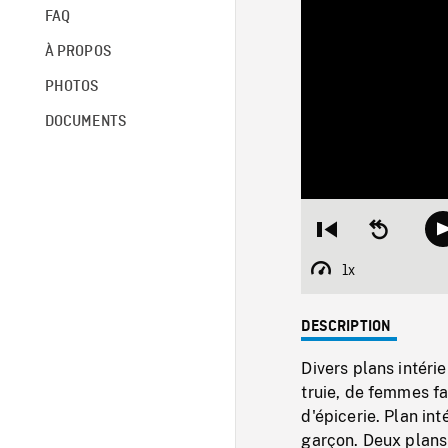
FAQ
À PROPOS
PHOTOS
DOCUMENTS
Restart
Seek
from
backward
beginning
10
1x
Playback
seconds
Rate
DESCRIPTION
Divers plans intéri
truie, de femmes fa
d'épicerie. Plan in
garçon. Deux plan