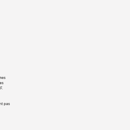
gnes
les
F.
nt pas