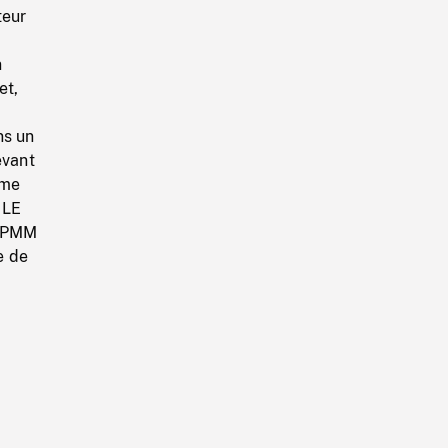
teur
n
et,
ns un
evant
mme
 LE
. PMM
e de