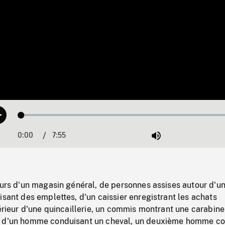
Loaded
:
Play
0.47%
0:00
Current
7:55
Duration
/
Mute
Time
eurs d'un magasin général, de personnes assises autour d'u
isant des emplettes, d'un caissier enregistrant les achats
térieur d'une quincaillerie, un commis montrant une carabine
s d'un homme conduisant un cheval, un deuxième homme co