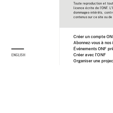
Toute reproduction et tou
licence écrite de l'ONF. L
dommages-intérêts, contr
contenus sur ce site ou de 
Créer un compte ONF
Abonnez-vous à nos i
Événements ONF prè
Créer avec l’ONF
ENGLISH
Organiser une projec
Facebook
Youtube
L'ONF sur mobile et 