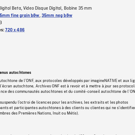
Digital Beta
Video Disque Digital
Bobine 35 mm
,
,
5mm fine grain b&w
,
35mm neg b&w
3
es:
720 x 486
tenus autochtones
tochtone de l’ONF, aux protocoles développés par imagineNATIVE et aux li
l’écran autochtone, Archives ONF est à revoir et à mettre à jour ses protoco
stance des communautés autochtones et du comité-conseil autochtone de l’ON
uspendu l’octroi de licences pour les archives, les extraits et les photos
ants et participantes autochtones à des clients ou clientes qui ne s’identifie
res des Premières Nations, Inuit ou Métis).