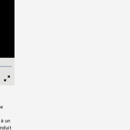
Full
Screen
ne
 à un
nduit