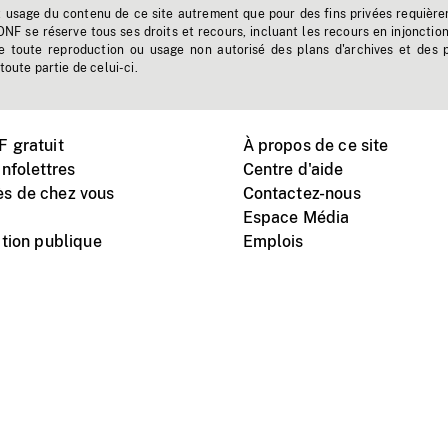
t usage du contenu de ce site autrement que pour des fins privées requière
'ONF se réserve tous ses droits et recours, incluant les recours en injonctio
e toute reproduction ou usage non autorisé des plans d'archives et des 
toute partie de celui-ci.
 gratuit
À propos de ce site
nfolettres
Centre d'aide
s de chez vous
Contactez-nous
Espace Média
tion publique
Emplois
Instagram
Vimeo
X
télé