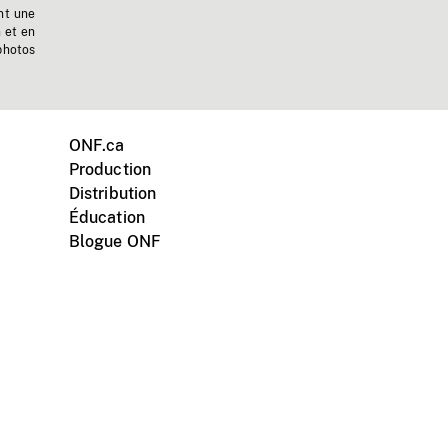
nt une
n et en
photos
ONF.ca
Production
Distribution
Éducation
Blogue ONF