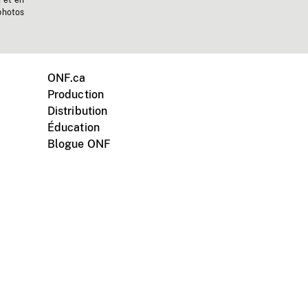
n et en
photos
ONF.ca
Production
Distribution
Éducation
Blogue ONF