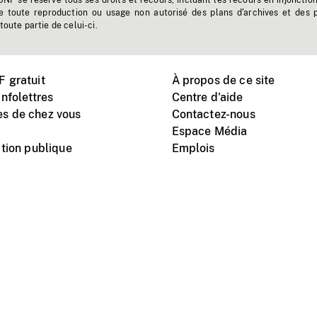
'ONF se réserve tous ses droits et recours, incluant les recours en injonctio
e toute reproduction ou usage non autorisé des plans d'archives et des 
toute partie de celui-ci.
 gratuit
À propos de ce site
nfolettres
Centre d'aide
s de chez vous
Contactez-nous
Espace Média
tion publique
Emplois
Instagram
Vimeo
X
télé