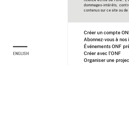
licence écrite de l'ONF. L
dommages-intérêts, contr
contenus sur ce site ou de 
Créer un compte ONF
Abonnez-vous à nos i
Événements ONF prè
Créer avec l’ONF
ENGLISH
Organiser une projec
Facebook
Youtube
L'ONF sur mobile et 