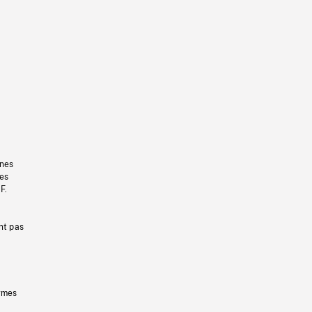
gnes
les
F.
nt pas
ermes