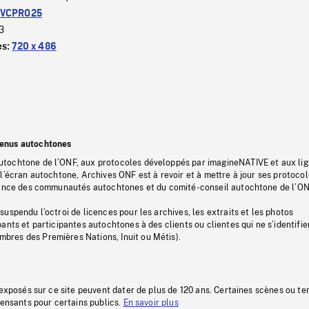
VCPRO25
3
es:
720 x 486
tenus autochtones
tochtone de l’ONF, aux protocoles développés par imagineNATIVE et aux li
l’écran autochtone, Archives ONF est à revoir et à mettre à jour ses protoco
stance des communautés autochtones et du comité-conseil autochtone de l’ON
uspendu l’octroi de licences pour les archives, les extraits et les photos
ants et participantes autochtones à des clients ou clientes qui ne s’identifie
res des Premières Nations, Inuit ou Métis).
 exposés sur ce site peuvent dater de plus de 120 ans. Certaines scènes ou t
fensants pour certains publics.
En savoir plus