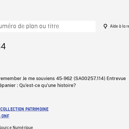
Aide à la 
34
to remember Je me souviens 45-962 (SA00257.114) Entrevue
panier : Qu'est-ce qu'une histoire?
:
COLLECTION PATRIMOINE
e ONF
Source Numérique