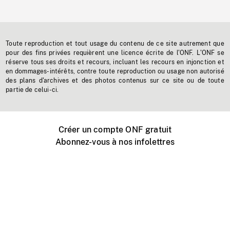
Toute reproduction et tout usage du contenu de ce site autrement que
pour des fins privées requièrent une licence écrite de l'ONF. L'ONF se
réserve tous ses droits et recours, incluant les recours en injonction et
en dommages-intérêts, contre toute reproduction ou usage non autorisé
des plans d'archives et des photos contenus sur ce site ou de toute
partie de celui-ci.
Créer un compte ONF gratuit
Abonnez-vous à nos infolettres
Événements ONF près de chez vous
Créer avec l’ONF
Organiser une projection publique
À propos de ce site
Centre d'aide