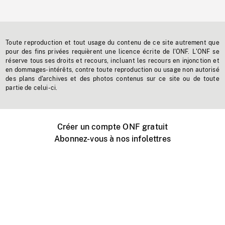
Toute reproduction et tout usage du contenu de ce site autrement que
pour des fins privées requièrent une licence écrite de l'ONF. L'ONF se
réserve tous ses droits et recours, incluant les recours en injonction et
en dommages-intérêts, contre toute reproduction ou usage non autorisé
des plans d'archives et des photos contenus sur ce site ou de toute
partie de celui-ci.
Créer un compte ONF gratuit
Abonnez-vous à nos infolettres
Événements ONF près de chez vous
Créer avec l’ONF
Organiser une projection publique
À propos de ce site
Centre d'aide