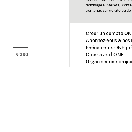
licence écrite de l'ONF. L
dommages-intérêts, contr
contenus sur ce site ou de 
Créer un compte ONF
Abonnez-vous à nos i
Événements ONF prè
Créer avec l’ONF
ENGLISH
Organiser une projec
Facebook
Youtube
L'ONF sur mobile et 