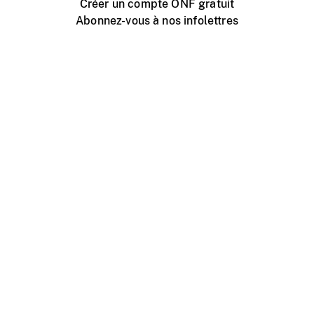
Créer un compte ONF gratuit
Abonnez-vous à nos infolettres
Événements ONF près de chez vous
Créer avec l’ONF
Organiser une projection publique
À propos de ce site
Centre d'aide
Contactez-nous
Espace Média
Emplois
ONF.ca
Production
Distribution
Éducation
Blogue ONF