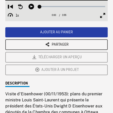
Loaded
:
Restart
Seek
Play
1.12%
from
backward
1x
0:00
Current
3:55
Duration
/
beginning
10
Playback
Full
Time
seconds
Rate
Scree
AJOUTER AU PANIER
PARTAGER
TÉLÉCHARGER UN APERÇU
AJOUTER À UN PROJET
DESCRIPTION
Visite d'Eisenhower (00/11/1953): plans du premier
ministre Louis Saint-Laurent qui présente le
président des États-Unis Dwight D Eisenhower aux
députés de la Chambre des communes à Ottawa.