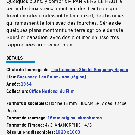
Quelques plans, y compris P PAN VERS LE HAUT à
partir de deux veaux, montrant des tracteurs qui
tirent un râteau ratissant le foin au sol, des hommes
qui ramassent le foin avec des fourches. Séries de
quelques plans montrant une terre agricole dans le
Bouclier canadien, avec des clôtures en lisse très
rapprochées au premier plan.
DÉTAILS
Chute de tournage de:
The Canadian Shield: Saguenay Region
Lieu:
Saguenay-Lac Saint-Jean (région)
Année:
1964
Collection:
Office National du Film
Bobine 16 mm
HDCAM SR
Video Disque
Formats disponibles:
,
,
Digital
Format de tournage:
16mm original ektachrome
4/3
ANAMORPHIC_4/3
Format de l'image:
,
Résolutions disponibles:
1920 x 1080