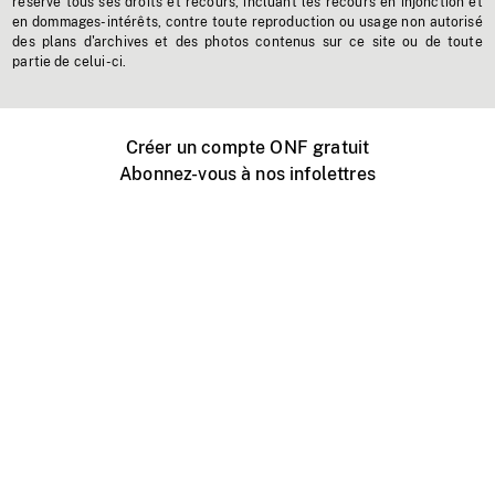
réserve tous ses droits et recours, incluant les recours en injonction et
en dommages-intérêts, contre toute reproduction ou usage non autorisé
des plans d'archives et des photos contenus sur ce site ou de toute
partie de celui-ci.
Créer un compte ONF gratuit
Abonnez-vous à nos infolettres
Événements ONF près de chez vous
Créer avec l’ONF
Organiser une projection publique
À propos de ce site
Centre d'aide
Contactez-nous
Espace Média
Emplois