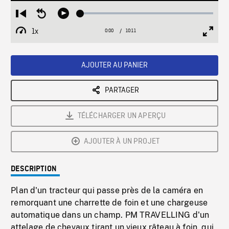
Loaded
:
Restart
Seek
Play
0.37%
from
backward
1x
0:00
Current
10:11
Duration
/
beginning
10
Playback
Full
Time
seconds
Rate
Scree
AJOUTER AU PANIER
PARTAGER
TÉLÉCHARGER UN APERÇU
AJOUTER À UN PROJET
DESCRIPTION
Plan d'un tracteur qui passe près de la caméra en
remorquant une charrette de foin et une chargeuse
automatique dans un champ. PM TRAVELLING d'un
attelage de chevaux tirant un vieux râteau à foin, qui