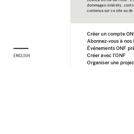
licence écrite de l'ONF. L
dommages-intérêts, contr
contenus sur ce site ou de 
Créer un compte ONF
Abonnez-vous à nos i
Événements ONF prè
Créer avec l’ONF
ENGLISH
Organiser une projec
Facebook
Youtube
L'ONF sur mobile et 