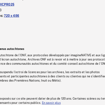
VCPRO25
3
es:
720 x 486
tenus autochtones
tochtone de l’ONF, aux protocoles développés par imagineNATIVE et aux li
l’écran autochtone, Archives ONF est à revoir et à mettre à jour ses protoco
stance des communautés autochtones et du comité-conseil autochtone de l’ON
uspendu l’octroi de licences pour les archives, les extraits et les photos
ants et participantes autochtones à des clients ou clientes qui ne s’identifie
res des Premières Nations, Inuit ou Métis).
 exposés sur ce site peuvent dater de plus de 120 ans. Certaines scènes ou t
fensants pour certains publics.
En savoir plus