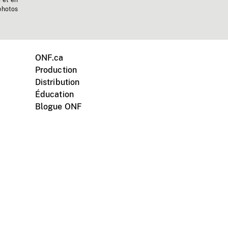
n et en
photos
ONF.ca
Production
Distribution
Éducation
Blogue ONF