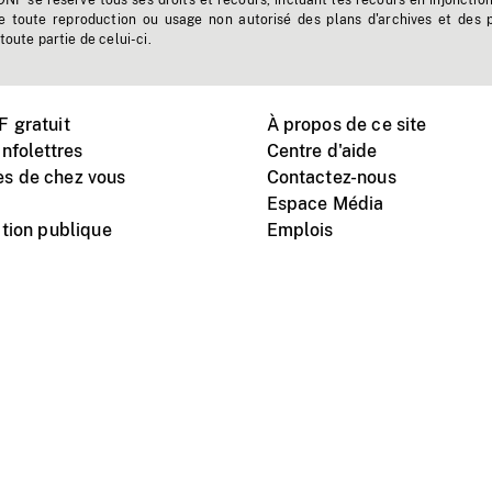
'ONF se réserve tous ses droits et recours, incluant les recours en injonctio
e toute reproduction ou usage non autorisé des plans d'archives et des 
toute partie de celui-ci.
 gratuit
À propos de ce site
nfolettres
Centre d'aide
s de chez vous
Contactez-nous
Espace Média
tion publique
Emplois
Instagram
Vimeo
X
télé