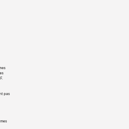
gnes
les
F.
nt pas
ermes