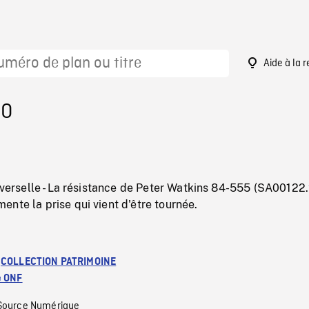
Aide à la 
90
niverselle - La résistance de Peter Watkins 84-555 (SA00122
nte la prise qui vient d'être tournée.
:
COLLECTION PATRIMOINE
e ONF
Source Numérique