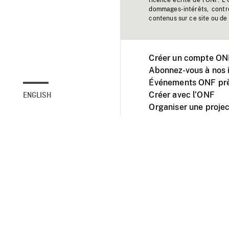
licence écrite de l'ONF. L
dommages-intérêts, contr
contenus sur ce site ou de 
Créer un compte ONF
Abonnez-vous à nos i
Événements ONF prè
Créer avec l’ONF
ENGLISH
Organiser une projec
Facebook
Youtube
L'ONF sur mobile et 