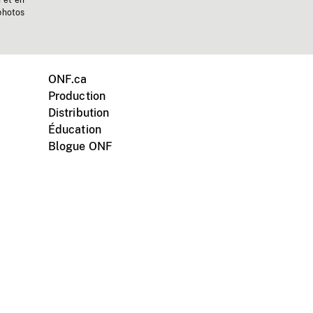
n et en
photos
ONF.ca
Production
Distribution
Éducation
Blogue ONF