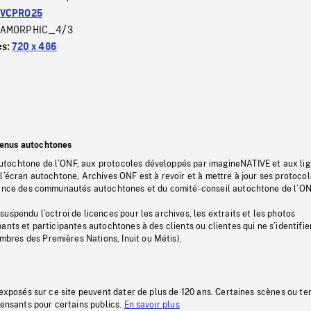
VCPRO25
AMORPHIC_4/3
es:
720 x 486
tenus autochtones
tochtone de l’ONF, aux protocoles développés par imagineNATIVE et aux li
l’écran autochtone, Archives ONF est à revoir et à mettre à jour ses protoco
stance des communautés autochtones et du comité-conseil autochtone de l’ON
uspendu l’octroi de licences pour les archives, les extraits et les photos
ants et participantes autochtones à des clients ou clientes qui ne s’identifie
res des Premières Nations, Inuit ou Métis).
 exposés sur ce site peuvent dater de plus de 120 ans. Certaines scènes ou t
fensants pour certains publics.
En savoir plus