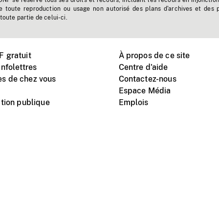
'ONF se réserve tous ses droits et recours, incluant les recours en injonctio
e toute reproduction ou usage non autorisé des plans d'archives et des 
toute partie de celui-ci.
 gratuit
À propos de ce site
nfolettres
Centre d'aide
s de chez vous
Contactez-nous
Espace Média
tion publique
Emplois
Instagram
Vimeo
X
télé