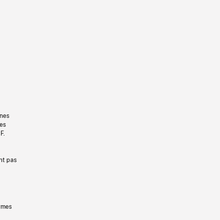
gnes
les
F.
nt pas
ermes