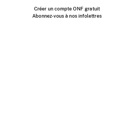
Créer un compte ONF gratuit
Abonnez-vous à nos infolettres
Événements ONF près de chez vous
Créer avec l’ONF
Organiser une projection publique
À propos de ce site
Centre d'aide
Contactez-nous
Espace Média
Emplois
ONF.ca
Production
Distribution
Éducation