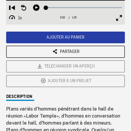
Loaded
:
Restart
Seek
Play
3.70%
from
backward
1x
0:00
Current
1:25
Duration
/
beginning
10
Playback
Full
Time
seconds
Rate
Scree
AJOUTER AU PANIER
PARTAGER
TÉLÉCHARGER UN APERÇU
AJOUTER À UN PROJET
DESCRIPTION
Plans variés d'hommes pénétrant dans le hall de
réunion «Labor Temple», d'hommes en conversation
devant le hall, d'hommes parlant à des mineurs.
Plans d'hommes en réunion syndicale. Quelqu'un