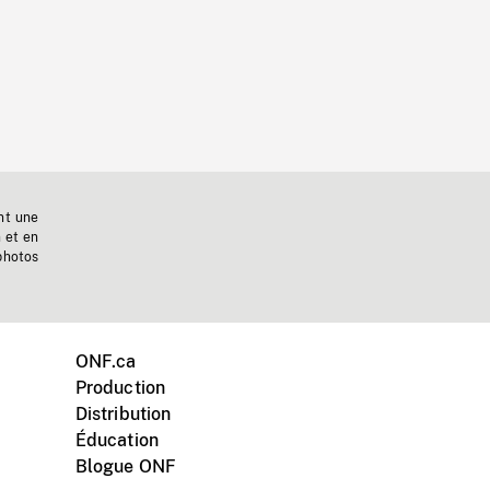
nt une
n et en
photos
ONF.ca
Production
Distribution
Éducation
Blogue ONF