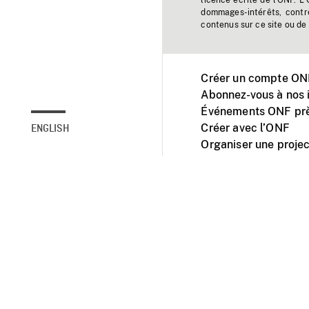
licence écrite de l'ONF. L
dommages-intérêts, contr
contenus sur ce site ou de 
Créer un compte ONF
Abonnez-vous à nos i
Événements ONF prè
Créer avec l’ONF
ENGLISH
Organiser une projec
Facebook
Youtube
L'ONF sur mobile et 