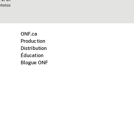
n et en
photos
ONF.ca
Production
Distribution
Éducation
Blogue ONF