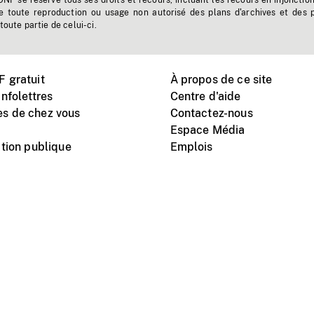
'ONF se réserve tous ses droits et recours, incluant les recours en injonctio
e toute reproduction ou usage non autorisé des plans d'archives et des 
toute partie de celui-ci.
 gratuit
À propos de ce site
nfolettres
Centre d'aide
s de chez vous
Contactez-nous
Espace Média
tion publique
Emplois
Instagram
Vimeo
X
télé