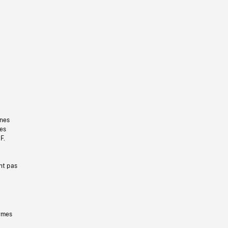
gnes
les
F.
nt pas
ermes