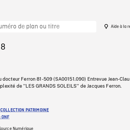
Aide à la 
88
 du docteur Ferron 81-509 (SA00151.090) Entrevue Jean-Cla
plexité de ''LES GRANDS SOLEILS'' de Jacques Ferron.
:
COLLECTION PATRIMOINE
e ONF
Source Numérique