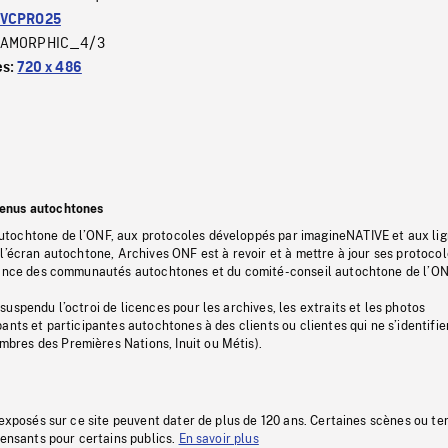
VCPRO25
AMORPHIC_4/3
es:
720 x 486
tenus autochtones
tochtone de l’ONF, aux protocoles développés par imagineNATIVE et aux li
l’écran autochtone, Archives ONF est à revoir et à mettre à jour ses protoco
stance des communautés autochtones et du comité-conseil autochtone de l’ON
uspendu l’octroi de licences pour les archives, les extraits et les photos
ants et participantes autochtones à des clients ou clientes qui ne s’identifie
res des Premières Nations, Inuit ou Métis).
 exposés sur ce site peuvent dater de plus de 120 ans. Certaines scènes ou t
fensants pour certains publics.
En savoir plus