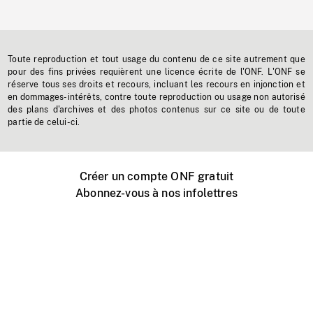
Toute reproduction et tout usage du contenu de ce site autrement que
pour des fins privées requièrent une licence écrite de l'ONF. L'ONF se
réserve tous ses droits et recours, incluant les recours en injonction et
en dommages-intérêts, contre toute reproduction ou usage non autorisé
des plans d'archives et des photos contenus sur ce site ou de toute
partie de celui-ci.
Créer un compte ONF gratuit
Abonnez-vous à nos infolettres
Événements ONF près de chez vous
Créer avec l’ONF
Organiser une projection publique
À propos de ce site
Centre d'aide