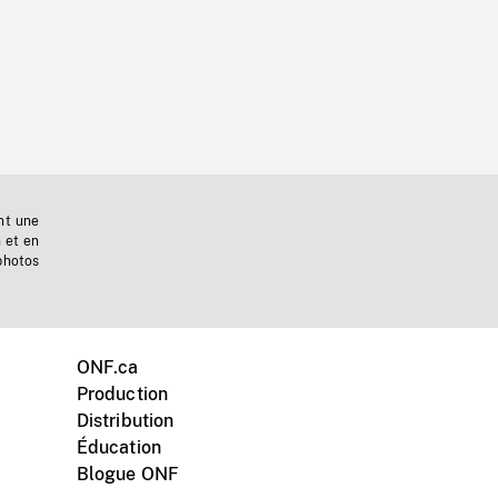
nt une
n et en
photos
ONF.ca
Production
Distribution
Éducation
Blogue ONF