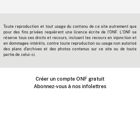
Toute reproduction et tout usage du contenu de ce site autrement que
pour des fins privées requièrent une licence écrite de l'ONF. L'ONF se
réserve tous ses droits et recours, incluant les recours en injonction et
en dommages-intérêts, contre toute reproduction ou usage non autorisé
des plans d'archives et des photos contenus sur ce site ou de toute
partie de celui-ci.
Créer un compte ONF gratuit
Abonnez-vous à nos infolettres
Événements ONF près de chez vous
Créer avec l’ONF
Organiser une projection publique
À propos de ce site
Centre d'aide