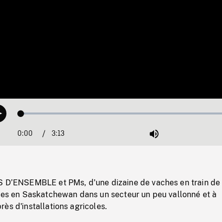
Loaded
:
Play
1.44%
0:00
Current
3:13
Duration
/
Mute
Time
S D’ENSEMBLE et PMs, d'une dizaine de vaches en train de
rres en Saskatchewan dans un secteur un peu vallonné et à
ès d'installations agricoles.