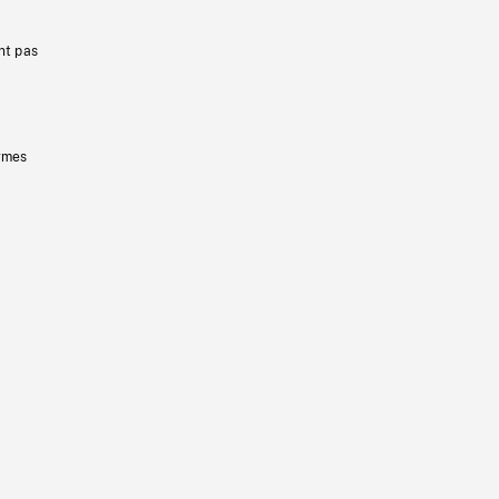
nt pas
ermes