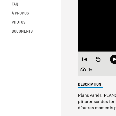
FAQ
À PROPOS
PHOTOS
DOCUMENTS
Restart
Seek
from
backward
beginning
10
1x
Playback
seconds
Rate
DESCRIPTION
Plans variés, PLAN
pâturer sur des te
d'autres moments pr