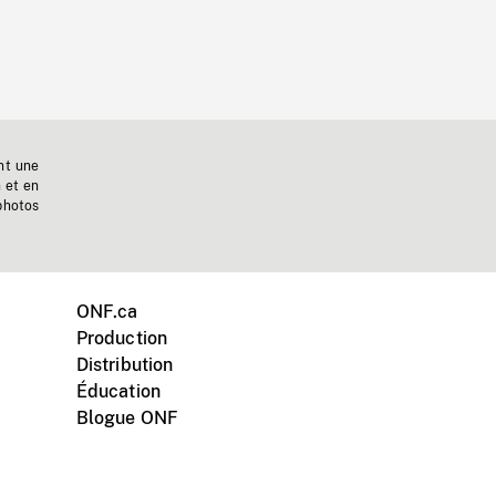
nt une
n et en
photos
ONF.ca
Production
Distribution
Éducation
Blogue ONF