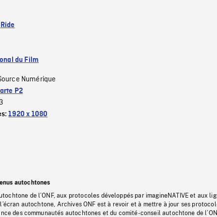
:
Ride
ional du Film
Source Numérique
arte P2
3
es:
1920 x 1080
tenus autochtones
tochtone de l’ONF, aux protocoles développés par imagineNATIVE et aux li
l’écran autochtone, Archives ONF est à revoir et à mettre à jour ses protoco
stance des communautés autochtones et du comité-conseil autochtone de l’ON