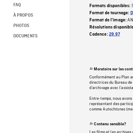
FAQ
Formats disponibles:
Format de tournage:
D
À PROPOS
AN
Format de l'image:
PHOTOS
Résolutions disponibl
Cadence:
29.97
DOCUMENTS
Moratoire sur les con
Conformément au Plan au
directrices du Bureau de 
d’archivage avec l’assi
Entre-temps, nous avons s
représentant des particip
comme Autochtones (memb
Contenu sensible?
Les films et les archives