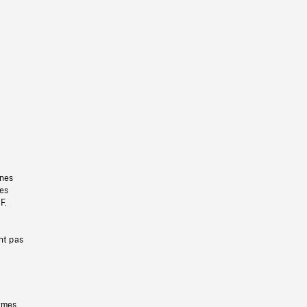
gnes
les
F.
nt pas
ermes