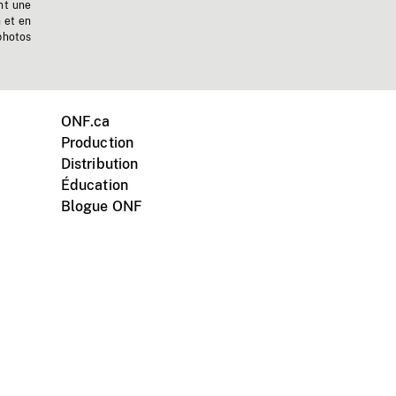
nt une
n et en
photos
ONF.ca
Production
Distribution
Éducation
Blogue ONF