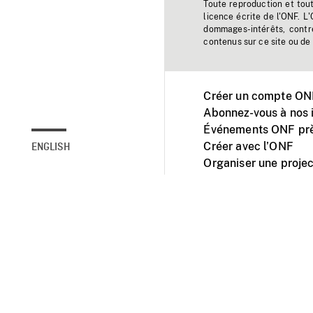
Toute reproduction et tou
licence écrite de l'ONF. L
dommages-intérêts, contr
contenus sur ce site ou de 
Créer un compte ONF
Abonnez-vous à nos i
Événements ONF prè
Créer avec l’ONF
ENGLISH
Organiser une projec
Facebook
Youtube
L'ONF sur mobile et 