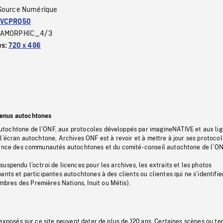
Source Numérique
VCPRO50
AMORPHIC_4/3
es:
720 x 486
tenus autochtones
tochtone de l’ONF, aux protocoles développés par imagineNATIVE et aux li
l’écran autochtone, Archives ONF est à revoir et à mettre à jour ses protoco
stance des communautés autochtones et du comité-conseil autochtone de l’ON
uspendu l’octroi de licences pour les archives, les extraits et les photos
ants et participantes autochtones à des clients ou clientes qui ne s’identifie
res des Premières Nations, Inuit ou Métis).
 exposés sur ce site peuvent dater de plus de 120 ans. Certaines scènes ou t