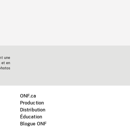
nt une
n et en
photos
ONF.ca
Production
Distribution
Éducation
Blogue ONF