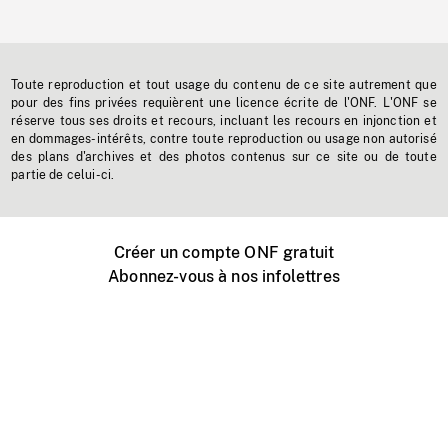
Toute reproduction et tout usage du contenu de ce site autrement que
pour des fins privées requièrent une licence écrite de l'ONF. L'ONF se
réserve tous ses droits et recours, incluant les recours en injonction et
en dommages-intérêts, contre toute reproduction ou usage non autorisé
des plans d'archives et des photos contenus sur ce site ou de toute
partie de celui-ci.
Créer un compte ONF gratuit
Abonnez-vous à nos infolettres
Événements ONF près de chez vous
Créer avec l’ONF
Organiser une projection publique
À propos de ce site
Centre d'aide