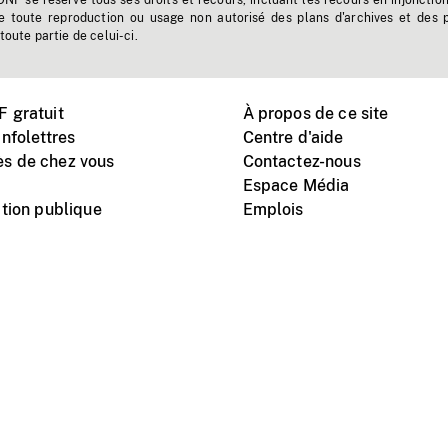
'ONF se réserve tous ses droits et recours, incluant les recours en injonctio
e toute reproduction ou usage non autorisé des plans d'archives et des 
toute partie de celui-ci.
 gratuit
À propos de ce site
nfolettres
Centre d'aide
s de chez vous
Contactez-nous
Espace Média
tion publique
Emplois
Instagram
Vimeo
X
télé