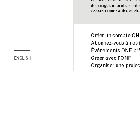
licence écrite de l'ONF. L
dommages-intérêts, contr
contenus sur ce site ou de 
Créer un compte ONF
Abonnez-vous à nos i
Événements ONF prè
Créer avec l’ONF
ENGLISH
Organiser une projec
Facebook
Youtube
L'ONF sur mobile et 