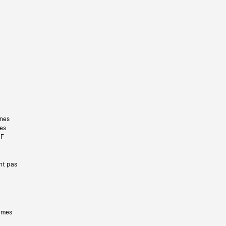
gnes
les
F.
nt pas
ermes