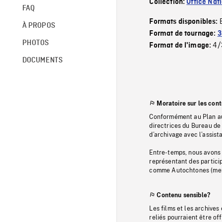
Collection:
Office Nat
FAQ
Formats disponibles:
À PROPOS
Format de tournage:
3
PHOTOS
4/
Format de l'image:
DOCUMENTS
Moratoire sur les con
Conformément au Plan au
directrices du Bureau de 
d’archivage avec l’assi
Entre-temps, nous avons s
représentant des particip
comme Autochtones (memb
Contenu sensible?
Les films et les archives
reliés pourraient être of