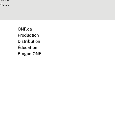
n et en
photos
ONF.ca
Production
Distribution
Éducation
Blogue ONF