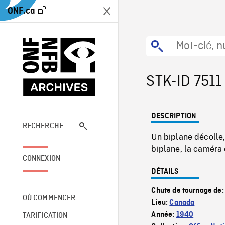
ONF.ca
STK-ID 7511
DESCRIPTION
RECHERCHE
Un biplane décolle
biplane, la caméra e
CONNEXION
DÉTAILS
Chute de tournage de
OÙ COMMENCER
Lieu:
Canada
Année:
1940
TARIFICATION