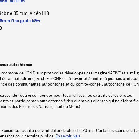
ional du Film
Bobine 35 mm
Vidéo Hi 8
,
5mm fine grain b&w
3
tenus autochtones
tochtone de l’ONF, aux protocoles développés par imagineNATIVE et aux li
l’écran autochtone, Archives ONF est à revoir et à mettre à jour ses protoco
stance des communautés autochtones et du comité-conseil autochtone de l’ON
uspendu l’octroi de licences pour les archives, les extraits et les photos
ants et participantes autochtones à des clients ou clientes qui ne s’identifie
res des Premières Nations, Inuit ou Métis).
 exposés sur ce site peuvent dater de plus de 120 ans. Certaines scènes ou t
fensants pour certains publics.
En savoir plus