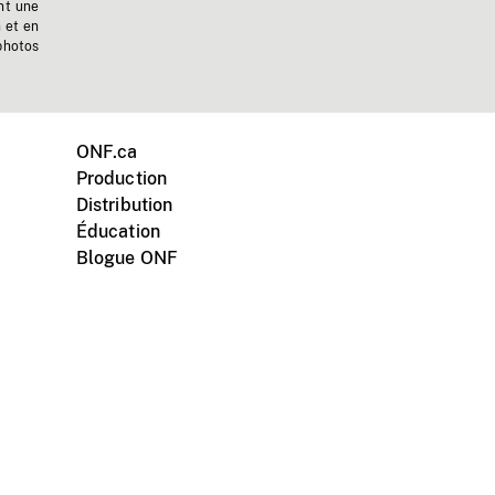
nt une
n et en
photos
ONF.ca
Production
Distribution
Éducation
Blogue ONF