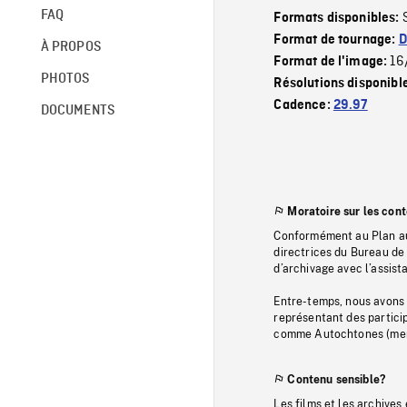
FAQ
Formats disponibles:
Format de tournage:
D
À PROPOS
16
Format de l'image:
PHOTOS
Résolutions disponibl
Cadence:
29.97
DOCUMENTS
Moratoire sur les con
Conformément au Plan au
directrices du Bureau de 
d’archivage avec l’assi
Entre-temps, nous avons s
représentant des particip
comme Autochtones (memb
Contenu sensible?
Les films et les archives