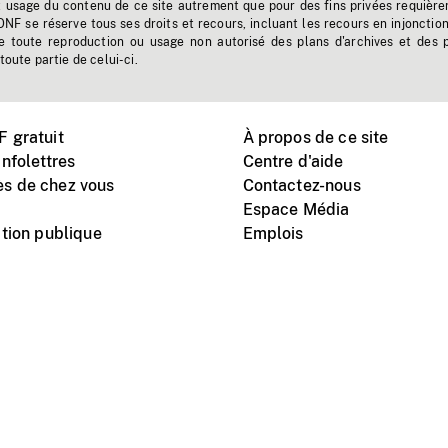
t usage du contenu de ce site autrement que pour des fins privées requière
'ONF se réserve tous ses droits et recours, incluant les recours en injonctio
e toute reproduction ou usage non autorisé des plans d'archives et des 
toute partie de celui-ci.
 gratuit
À propos de ce site
nfolettres
Centre d'aide
s de chez vous
Contactez-nous
Espace Média
tion publique
Emplois
Instagram
Vimeo
X
télé