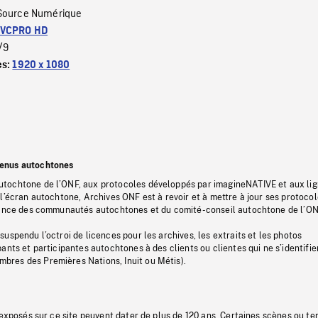
Source Numérique
VCPRO HD
/9
es:
1920 x 1080
tenus autochtones
tochtone de l’ONF, aux protocoles développés par imagineNATIVE et aux li
l’écran autochtone, Archives ONF est à revoir et à mettre à jour ses protoco
stance des communautés autochtones et du comité-conseil autochtone de l’ON
uspendu l’octroi de licences pour les archives, les extraits et les photos
ants et participantes autochtones à des clients ou clientes qui ne s’identifie
res des Premières Nations, Inuit ou Métis).
 exposés sur ce site peuvent dater de plus de 120 ans. Certaines scènes ou t