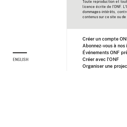
Toute reproduction et tou
licence écrite de l'ONF. L
dommages-intérêts, contr
contenus sur ce site ou de 
Créer un compte ONF
Abonnez-vous à nos i
Événements ONF prè
Créer avec l’ONF
ENGLISH
Organiser une projec
Facebook
Youtube
L'ONF sur mobile et 