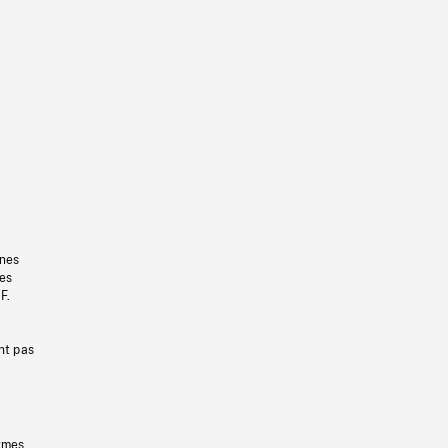
gnes
les
F.
nt pas
ermes