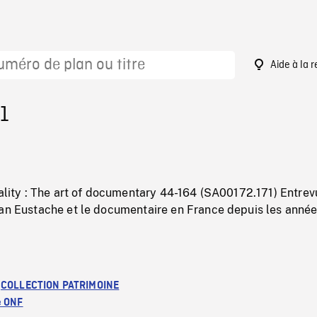
Aide à la 
1
eality : The art of documentary 44-164 (SA00172.171) Entrev
ean Eustache et le documentaire en France depuis les anné
:
COLLECTION PATRIMOINE
e ONF