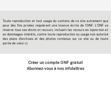
Toute reproduction et tout usage du contenu de ce site autrement que
pour des fins privées requièrent une licence écrite de l'ONF. L'ONF se
réserve tous ses droits et recours, incluant les recours en injonction et
en dommages-intérêts, contre toute reproduction ou usage non autorisé
des plans d'archives et des photos contenus sur ce site ou de toute
partie de celui-ci.
Créer un compte ONF gratuit
Abonnez-vous à nos infolettres
Événements ONF près de chez vous
Créer avec l’ONF
Organiser une projection publique
À propos de ce site
Centre d'aide