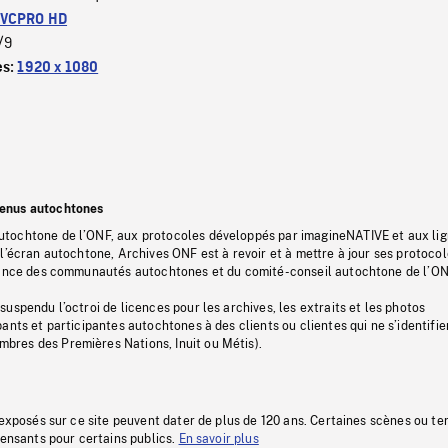
VCPRO HD
/9
es:
1920 x 1080
tenus autochtones
tochtone de l’ONF, aux protocoles développés par imagineNATIVE et aux li
l’écran autochtone, Archives ONF est à revoir et à mettre à jour ses protoco
stance des communautés autochtones et du comité-conseil autochtone de l’ON
uspendu l’octroi de licences pour les archives, les extraits et les photos
ants et participantes autochtones à des clients ou clientes qui ne s’identifie
res des Premières Nations, Inuit ou Métis).
 exposés sur ce site peuvent dater de plus de 120 ans. Certaines scènes ou t
fensants pour certains publics.
En savoir plus