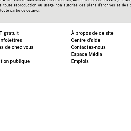
'ONF se réserve tous ses droits et recours, incluant les recours en injonctio
e toute reproduction ou usage non autorisé des plans d'archives et des 
toute partie de celui-ci.
 gratuit
À propos de ce site
nfolettres
Centre d'aide
s de chez vous
Contactez-nous
Espace Média
tion publique
Emplois
Instagram
Vimeo
X
télé