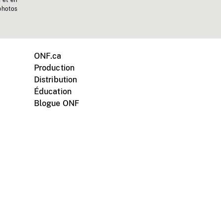
n et en
photos
ONF.ca
Production
Distribution
Éducation
Blogue ONF