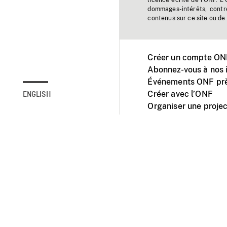
licence écrite de l'ONF. L
dommages-intérêts, contr
contenus sur ce site ou de 
Créer un compte ONF
Abonnez-vous à nos i
Événements ONF prè
Créer avec l’ONF
ENGLISH
Organiser une projec
Facebook
Youtube
L'ONF sur mobile et 