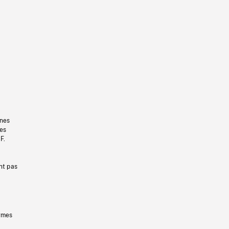
gnes
les
F.
nt pas
ermes